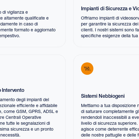
Impianti di Sicurezza e V
o di vigilanza e
e altamente qualificate e
Offriamo impianti di videosor
pidamente in caso di
per garantire la sicurezza dei 
emente formato e aggiornato
clienti. I nostri sistemi sono f
tempestivo.
specifiche esigenze della tua a
 Intervento
Sistemi Nebbiogeni
iamento degli impianti del
zionale efficiente e affidabile
Mettiamo a tua disposizione ne
ione, come GSM, GPRS, ADSL e
di saturare completamente gli
tre Centrali Operative
rendendoli inaccessibili a ev
e tutte le segnalazioni di
livello di sicurezza superior
assima sicurezza e un pronto
agisce come deterrente effic
 necessità.
delle nostre pattuglie e delle 