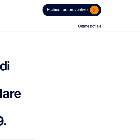
Richiedi un preventivo
Ultime notizie
di
lare
9.