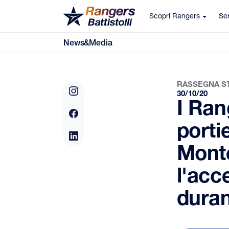
Scopri Rangers
Ser
News&Media
RASSEGNA S
30/10/20
I Ran
porti
Monte
l'acc
duran