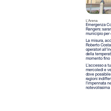
L’Arena
Emergenza Covi
Rangers: sarann
municipio per e
La misura, ac
Roberto Costa p
operatori all’
della temperatu
momento fino 
L’accesso a tut
mercoledì e ven
dove possibile 
ragioni indiff
l’impennata nei
notevolissima 