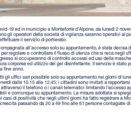
d-19 ed in municipio a Monteforte d’Alpone, da lunedì 2 novem
o gli operatori della società di vigilanza saranno operativi al pi
ffettuare il servizio di portierato.
compagnata all’accesso solo su appuntamento, è stata decisa d
er regolare e controllare il flusso di utenza che si reca negli uff
ingresso si occuperanno di controllo accessi ed uso della masch
ra corporea ed utilizzo del gel disinfettante. Il servizio è stato p
a fine anno.
ti gli uffici sari possibile solo su appuntamento nei giorni di lun
erdì dalle 10.15 alle 12.45: i cittadini sono invitati a rapportarsi 
attraverso il telefono o i canali telematici limitando l’accesso agl
eribili e comunque su appuntamento. La misura adottata si spie
 casi di positività che negli ultimi giorni ha fatto registrare a M
crescita passando da 20 a 49 fino alle 61 persone contagiate di i