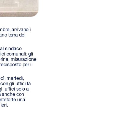
bre, arrivano i
ano terra del
al sindaco
ici comunali: gli
erina, misurazione
redisposto per il
edì, martedì,
con gli uffici là
i uffici solo a
ga anche con
onteforte una
eri.