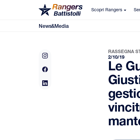
Scopri Rangers
Ser
News&Media
RASSEGNA S
2/10/19
Le Gu
Giust
gesti
vinci
mante