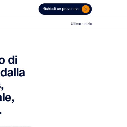
Richiedi un preventivo
Ultime notizie
o di
dalla
,
le,
.