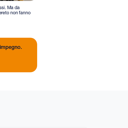
essi. Ma da
vereto non fanno
a impegno.