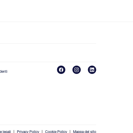
denti
|
|
|
e legali
Privacy Policy
Cookie Policy
Mappa del sito